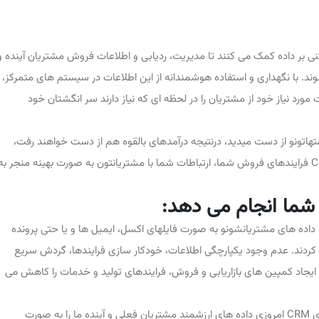
بتنی بر داده کمک می کنند تا مدیریت، ردیابی و اطلاعات فروش مشتریان آینده و
. با نگهداری و استفاده هوشمندانه از این اطلاعات در سیستم های متمرکز،
د نیاز خود از مشتریان را در لحظه ای که نیاز دارند سر انگشتان خود
 CRM ای ، شما رشد فرصتهاتونو از دست میدید، درنتیجه درآمدهای بالقوه هم از دست خواهند رفت،
دلیلش این هست که بدون یک راهکار یکپارچه CRM فرایندهای فروش شما، ارتباطات شما با مشتریانتون به صورت بهینه منجر به
اده های مشتریانشونو به صورت فایلهای اکسل، ایمیل ها و یا حتی پرونده
ان راهکارهای CRM نگهداری می کردند. عدم وجود یکپارچگی اطلاعات، خودکار سازی فرایندها، گردش سریع
ت ایجاد کمپین های بازاریابی و فروش، فرایندهای تولید و خدمات را کاهش می
اگه بخوایم در مورد امروز صبحت کنیم، سیستم های CRM امروزی داده های ارزشمند مشتریان فعلی و آینده ما را به صورت