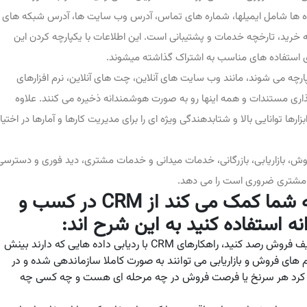
اده ها شامل ایمیلها، شماره های تماس، آدرس وب سایت ها، آدرس شبکه های
رید، تارخچه خدمات و پشتیبانی است. این اطلاعات با یکپارچه کردن این
رای استفاده های مناسب به اشتراک گذاشته میشوند.
 و کار یکپارچه می شوند، مانند وب سایت های آنلاین، چت های آنلاین، نرم افزارهای
اری مستندات و همه اینها رو به صورت هوشمندانه ذخیره می کنند. علاوه
 توانایی بالا و شتابدهندگی ویژه ای را برای مدیریت کارها و آمارها در اختیار
رهای مدرن CRM به تیم های فروش، بازاریابی، بازرگانی، خدمات میدانی و خدمات مشتری، دید فوری و دسترس
ا مشتری ضروری است را می دهد.
یه تعداد نمونه راهکار که به شما کمک می کند از CRM در کسب و
 استفاده کنید به این شرح اند:
برای فروش بهتر ، هر فرصت فروش را از طریق قیف فروش رصد کنید، راهکارهای CRM با ردیابی داده هایی که دارند بینش
م های فروش و بازاریابی می توانند به صورت کاملا سازماندهی شده و در
یتور کرد هر سرنخ یا فرصت فروش در چه مرحله ای هست و چه کسی چه