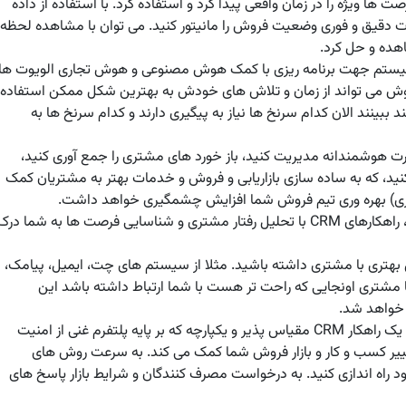
ت ها ویژه را در زمان واقعی پیدا کرد و استفاده کرد. با استفاده از داده
ت دقیق و فوری وضعیت فروش را مانیتور کنید. می توان با مشاهده لحظه
اهده و حل کرد.
ی سیستم جهت برنامه ریزی با کمک هوش مصنوعی و هوش تجاری الویوت ها
روش می تواند از زمان و تلاش های خودش به بهترین شکل ممکن استفاده
 ببینند الان کدام سرنخ ها نیاز به پیگیری دارند و کدام سرنخ ها به
ورت هوشمندانه مدیریت کنید، باز خورد های مشتری را جمع آوری کنید،
نید، که به ساده سازی بازاریابی و فروش و خدمات بهتر به مشتریان کمک
ازی) بهره وری تیم فروش شما افزایش چشمگیری خواهد داشت.
برای تاثیر بیشتر ، تعاملات مشتری را دنبال کنید، راهکارهای CRM با تحلیل رفتار مشتری و شناسایی فرصت ها به شما در
مل بهتری با مشتری داشته باشید. مثلا از سیستم های چت، ایمیل، پیامک،
 مشتری اونجایی که راحت تر هست با شما ارتباط داشته باشد این
 خواهد شد.
با چابکی رشد کنید و مزیت رقابتی بدست بیارید. یک راهکار CRM مقیاس پذیر و یکپارچه که بر پایه پلتفرم غنی از امنیت
ییر کسب و کار و بازار فروش شما کمک می کند. به سرعت روش های
ود راه اندازی کنید. به درخواست مصرف کنندگان و شرایط بازار پاسخ های