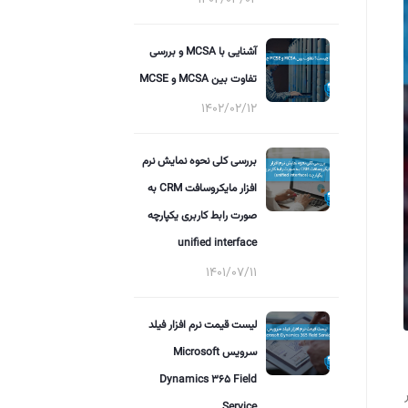
آشنایی با MCSA و بررسی
تفاوت بین MCSA و MCSE
1402/02/12
بررسی کلی نحوه نمایش نرم
افزار مایکروسافت CRM به
صورت رابط کاربری یکپارچه
unified interface
1401/07/11
لیست قیمت نرم افزار فیلد
سرویس Microsoft
Dynamics 365 Field
Service