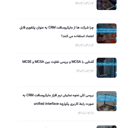
1402/03/02
چرا شرکت ها از مایکروسافت CRM به عنوان پلتفورم قابل
اعتماد استفاده می کنند؟
1402/03/02
آشنایی با MCSA و بررسی تفاوت بین MCSA و MCSE
1402/02/12
بررسی کلی نحوه نمایش نرم افزار مایکروسافت CRM به
صورت رابط کاربری یکپارچه unified interface
1401/07/11