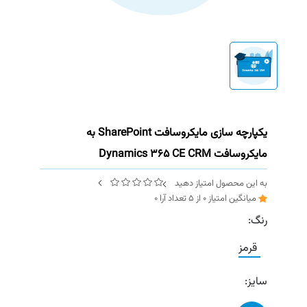
یکپارچه سازی مایکروسافت SharePoint به
مایکروسافت Dynamics 365 CE CRM
به این محصول امتیاز دهید
میانگین امتیاز
0
از
5
تعداد آرا
0
رنگ:
قرمز
سایز: